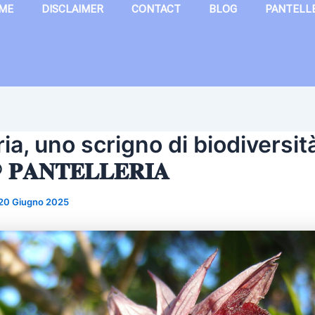
ME
DISCLAIMER
CONTACT
BLOG
PANTELL
ia, uno scrigno di biodiversità
 𝐏𝐀𝐍𝐓𝐄𝐋𝐋𝐄𝐑𝐈𝐀
20 Giugno 2025