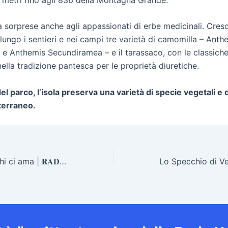
va sorprese anche agli appassionati di erbe medicinali. Cresc
ngo i sentieri e nei campi tre varietà di camomilla – Anthe
e Anthemis Secundiramea – e il tarassaco, con le classiche
nella tradizione pantesca per le proprietà diuretiche.
el parco, l’isola preserva una varietà di specie vegetali e
terraneo.
Odi e poesie di chi ci ama | 𝐑𝐀𝐃𝐈𝐎 ® 𝐏𝐀𝐍𝐓𝐄𝐋𝐋𝐄𝐑𝐈𝐀