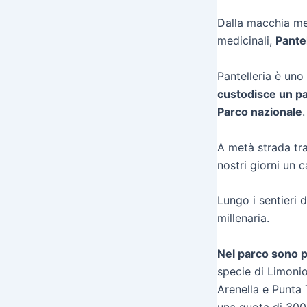
Dalla macchia med
medicinali,
Pantel
Pantelleria è un
custodisce un pa
Parco nazionale
.
A metà strada tra 
nostri giorni un 
Lungo i sentieri 
millenaria.
Nel parco sono 
specie di Limonio
Arenella e Punta 
una quota di 300