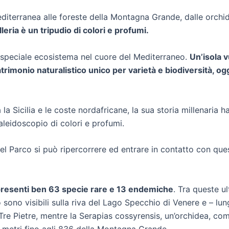
iterranea alle foreste della Montagna Grande, dalle orchid
leria è un tripudio di colori e profumi.
o speciale ecosistema nel cuore del Mediterraneo.
Un’isola 
trimonio naturalistico unico per varietà e biodiversità, o
la Sicilia e le coste nordafricane, la sua storia millenaria h
caleidoscopio di colori e profumi.
del Parco si può ripercorrere ed entrare in contatto con que
presenti ben 63 specie rare e 13 endemiche
. Tra queste u
 sono visibili sulla riva del Lago Specchio di Venere e – lun
Tre Pietre, mentre la Serapias cossyrensis, un’orchidea, co
 metri fino agli 836 della Montagna Grande.