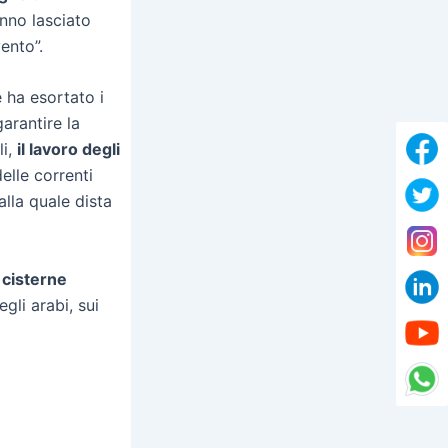
anno lasciato
vento”.
e ha esortato i
arantire la
li,
il lavoro degli
elle correnti
alla quale dista
 cisterne
gli arabi, sui