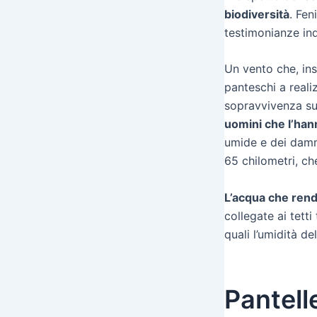
biodiversità
. Fen
testimonianze inde
Un vento che, insi
panteschi a reali
sopravvivenza sul
uomini che l’han
umide e dei dammus
65 chilometri, che
L’acqua che rende
collegate ai tetti
quali l’umidità de
Pantelle