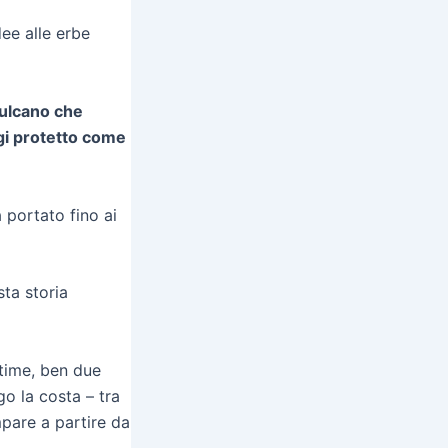
ee alle erbe
vulcano che
ggi protetto come
a portato fino ai
sta storia
ltime, ben due
go la costa – tra
mpare a partire da