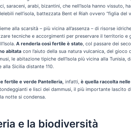
ici, saraceni, arabi, bizantini, che nell’Isola hanno vissuto, h
lebili nell’isola, battezzata Bent el Riah ovvero “figlia del 
eme alla scarsità – più vicina all’assenza – di risorse idrich
zzare tecniche e accorgimenti per preservare il territorio e g
l’Isola.
A renderla così fertile è stato
, col passare dei seco
no abitata
con l’aiuto della sua natura vulcanica, del gioco d
i, le abitazione tipiche dell’Isola più vicina alla Tunisia, d
 alla Sicilia distante 110.
 fertile e verde Pantelleria,
infatti,
è quella raccolta nelle
 tondeggianti e lisci dei dammusi, il più importante lascìto de
lla notte si condensa.
ria e la biodiversità