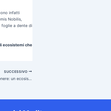
ono infatti
mis Nobilis,
 foglie a dente di
 di ecosistemi che
SUCCESSIVO
Lo Specchio di Venere: un ecosistema unico al mondo lo | 𝐑𝐀𝐃𝐈𝐎 ® 𝐏𝐀𝐍𝐓𝐄𝐋𝐋𝐄𝐑𝐈𝐀