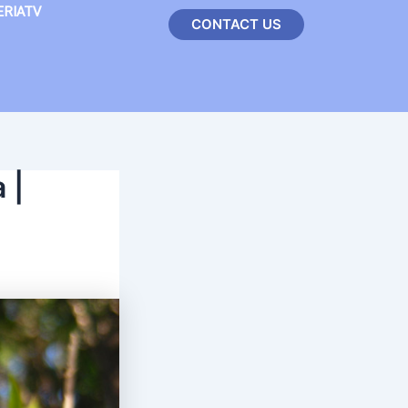
ERIATV
CONTACT US
 |