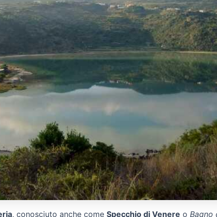
eria
, conosciuto anche come
Specchio di Venere
o
Bagno 