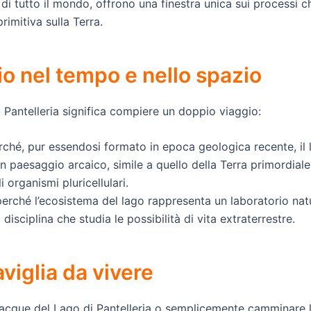
 di tutto il mondo, offrono una finestra unica sui processi 
rimitiva sulla Terra.
o nel tempo e nello spazio
di Pantelleria significa compiere un doppio viaggio:
erché, pur essendosi formato in epoca geologica recente, il 
n paesaggio arcaico, simile a quello della Terra primordiale
organismi pluricellulari.
perché l’ecosistema del lago rappresenta un laboratorio nat
a disciplina che studia le possibilità di vita extraterrestre.
viglia da vivere
 acque del Lago di Pantelleria o semplicemente camminare 