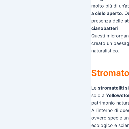
molto più di un’a
a cielo aperto
. Q
presenza delle
st
cianobatteri
.
Questi microrgani
creato un paesagg
naturalistico.
Stromatol
Le
stromatoliti si
solo a
Yellowsto
patrimonio natura
All’interno di qu
ovvero specie uni
ecologico e scien