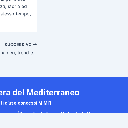
za, storia ed
o stesso tempo,
SUCCESSIVO
Vinitaly 2025: tra numeri, trend e Pantelleria|𝐑𝐀𝐃𝐈𝐎 ® 𝐏𝐀𝐍𝐓𝐄𝐋𝐋𝐄𝐑𝐈𝐀
Nera del Mediterraneo
tti d’uso concessi MIMIT
o grafico “Radio Pantelleria – Radio Perla Nera