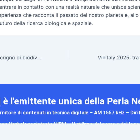
entrare in contatto con una realtà naturale che unisce scien
perienza che racconta il passato del nostro pianeta e, all
uturo della ricerca biologica e spaziale.
Pantelleria, uno scrigno di biodiversità | 𝐑𝐀𝐃𝐈𝐎 ® 𝐏𝐀𝐍𝐓𝐄𝐋𝐋𝐄𝐑𝐈𝐀
| è l'emittente unica della Perla 
nitore di contenuti in tecnica digitale – AM 1557 kHz – Diri
 Logo Verbale registrato UIBM – L’utilizzo del nome e del log
RP” e la combinazione delle frasi tra loro è
vietato