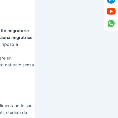
otte migratorie
fauna migratrice
i riposo e
are un
to naturale senza
alimentano le sue
i, studiati da