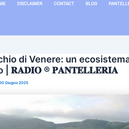
ME
DISCLAIMER
CONTACT
BLOG
PANTELL
hio di Venere: un ecosistema
𝐑𝐀𝐃𝐈𝐎 ® 𝐏𝐀𝐍𝐓𝐄𝐋𝐋𝐄𝐑𝐈𝐀
20 Giugno 2025