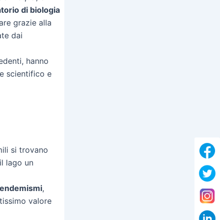
torio di biologia
are grazie alla
ate dai
edenti, hanno
e scientifico e
ili si trovano
il lago un
endemismi
,
ltissimo valore