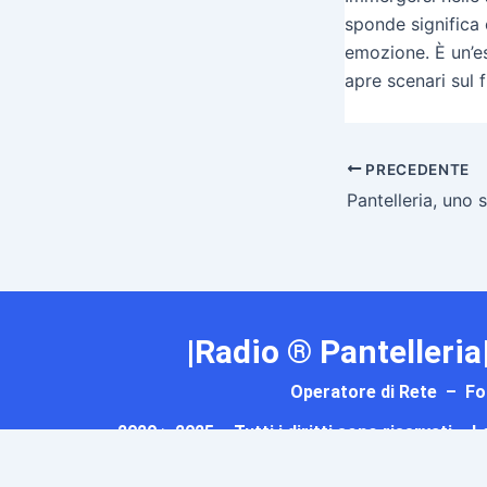
sponde significa 
emozione. È un’es
apre scenari sul f
PRECEDENTE
|Radio ® Pantelleria
Operatore di Rete – For
2020 > 2025 – Tutti i diritti sono riservati –