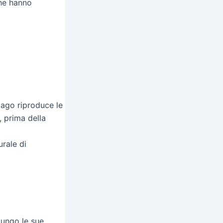
che hanno
lago riproduce le
, prima della
urale di
lungo le sue