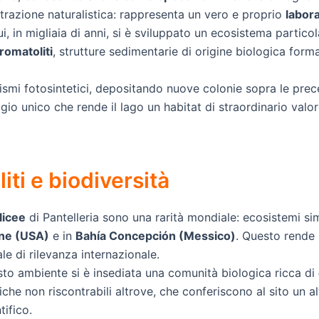
ttrazione naturalistica: rappresenta un vero e proprio
labora
ui, in migliaia di anni, si è sviluppato un ecosistema particol
romatoliti
, strutture sedimentarie di origine biologica form
smi fotosintetici, depositando nuove colonie sopra le prec
io unico che rende il lago un habitat di straordinario valor
iti e biodiversità
licee
di Pantelleria sono una rarità mondiale: ecosistemi sim
ne (USA)
e in
Bahía Concepción (Messico)
. Questo rende 
le di rilevanza internazionale.
esto ambiente si è insediata una comunità biologica ricca di
che non riscontrabili altrove, che conferiscono al sito un a
tifico.