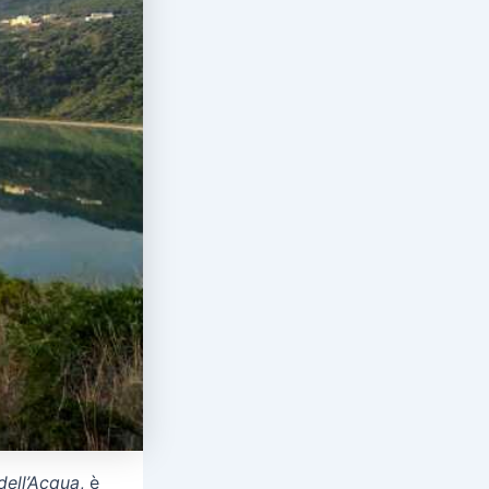
dell’Acqua
, è