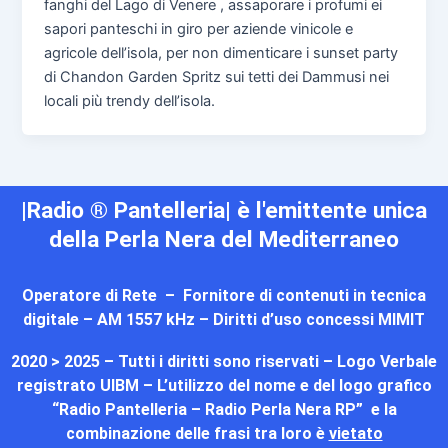
fanghi del Lago di Venere , assaporare i profumi ei
sapori panteschi in giro per aziende vinicole e
agricole dell’isola, per non dimenticare i sunset party
di Chandon Garden Spritz sui tetti dei Dammusi nei
locali più trendy dell’isola.
|Radio ® Pantelleria| è l'emittente unica
della Perla Nera del Mediterraneo
Operatore di Rete – Fornitore di contenuti in tecnica
digitale – AM 1557 kHz – Diritti d’uso concessi MIMIT
2020 > 2025 – Tutti i diritti sono riservati – Logo Verbale
registrato UIBM – L’utilizzo del nome e del logo grafico
“Radio Pantelleria – Radio Perla Nera RP” e la
combinazione delle frasi tra loro è
vietato