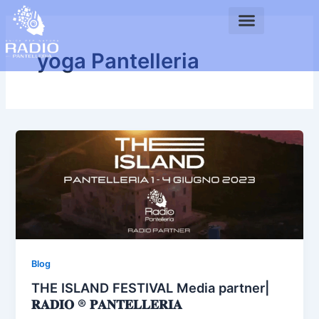
Vai
al
contenuto
yoga Pantelleria
Blog
THE ISLAND FESTIVAL Media partner|
𝐑𝐀𝐃𝐈𝐎 ® 𝐏𝐀𝐍𝐓𝐄𝐋𝐋𝐄𝐑𝐈𝐀