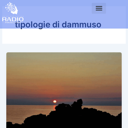
Vai
al
contenuto
tipologie di dammuso