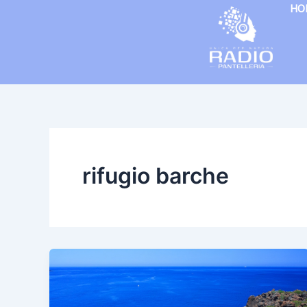
Vai
HO
al
contenuto
rifugio barche