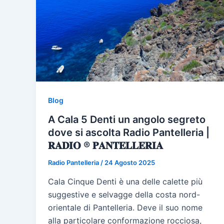
Blog
A Cala 5 Denti un angolo segreto
dove si ascolta Radio Pantelleria |
𝐑𝐀𝐃𝐈𝐎 ® 𝐏𝐀𝐍𝐓𝐄𝐋𝐋𝐄𝐑𝐈𝐀
Radio Pantelleria
/
24 Agosto 2025
Cala Cinque Denti è una delle calette più
suggestive e selvagge della costa nord-
orientale di Pantelleria. Deve il suo nome
alla particolare conformazione rocciosa,