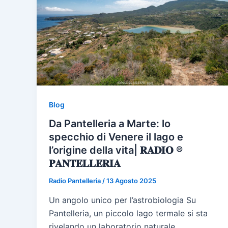
Blog
Da Pantelleria a Marte: lo
specchio di Venere il lago e
l’origine della vita| 𝐑𝐀𝐃𝐈𝐎 ®
𝐏𝐀𝐍𝐓𝐄𝐋𝐋𝐄𝐑𝐈𝐀
Radio Pantelleria
/
13 Agosto 2025
Un angolo unico per l’astrobiologia Su
Pantelleria, un piccolo lago termale si sta
rivelando un laboratorio naturale