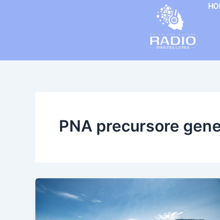
Vai
HO
al
contenuto
PNA precursore gene