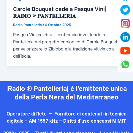
Carole Bouquet cede a Pasqua Vini|
𝐑𝐀𝐃𝐈𝐎 ® 𝐏𝐀𝐍𝐓𝐄𝐋𝐋𝐄𝐑𝐈𝐀
Radio Pantelleria
/
6 Ottobre 2025
Pasqua Vini celebra il centenario investendo a
Pantelleria nel progetto enologico di Carole Bouquet
per valorizzare lo Zibibbo e la tradizione vitivinicola
dell’isola.
|Radio ® Pantelleria| è l'emittente unica
della Perla Nera del Mediterraneo
Operatore di Rete – Fornitore di contenuti in tecnica
digitale – AM 1557 kHz – Diritti d’uso concessi MIMIT