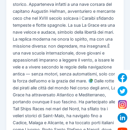
storico. Apparteneva infatti a una nave corsara del
capitano Augustin Heřman, avventuriero e mercante
ceco che nel XVIII secolo solcava i Caraibi sfidando
tempeste e flotte spagnole. La sua La Grace era una
nave veloce e audace, simbolo della libertà dei mari.
La replica moderna ne onora lo spirito, ma con una
missione diversa: non depredare, ma insegnare.È
una nave scuola internazionale, dove giovani e
appassionati imparano a leggere il vento, a issare le
vele e a vivere secondo le regole della navigazione
antica — senza motori, senza automatismi, solo con
la forza dell’uomo e la grazia del mare.
Dalle rotte
dei pirati alle città del mondo Nel corso degli anni, La
Grace ha attraversato Atlantico e Mediterraneo,
portando ovunque il suo fascino. Ha partecipato alle
Tall Ships Races nei mari del Nord, ha sfilato tra i
velieri storici di Saint-Malo, ha navigato fino a
Cadice, Malaga e Alicante, e ha toccato porti italiani
come Livorno, Porto Santo Stefano e Napoli, dove