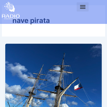
Vai
al
contenuto
nave pirata