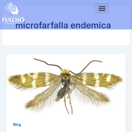
Vai
al
contenuto
microfarfalla endemica
Blog