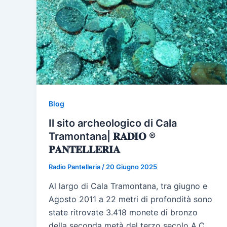
Blog
Il sito archeologico di Cala
Tramontana| 𝐑𝐀𝐃𝐈𝐎 ®
𝐏𝐀𝐍𝐓𝐄𝐋𝐋𝐄𝐑𝐈𝐀
Radio Pantelleria
/
20 Giugno 2025
Al largo di Cala Tramontana, tra giugno e
Agosto 2011 a 22 metri di profondità sono
state ritrovate 3.418 monete di bronzo
della seconda metà del terzo secolo A.C.