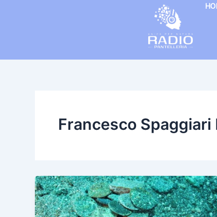
Vai
HO
al
contenuto
Francesco Spaggiari 