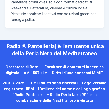
Pantelleria promuove l’isola con format dedicati al
weekend su letteratura, cinema e cultura locale.
Plenitude sostiene il festival con soluzioni green per
l’energia pulita.
|Radio ® Pantelleria| è l'emittente unica
della Perla Nera del Mediterraneo
Operatore di Rete – Fornitore di contenuti in tecnica
digitale – AM 1557 kHz – Diritti d’uso concessi MIMIT
2020 > 2025 – Tutti i diritti sono riservati – Logo Verbale
registrato UIBM – L’utilizzo del nome e del logo grafico
“Radio Pantelleria – Radio Perla Nera RP” e la
combinazione delle frasi tra loro è
vietato