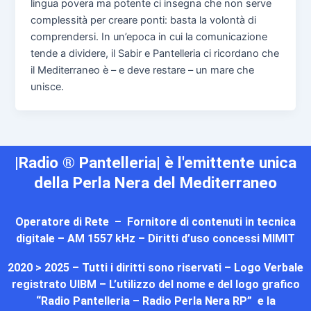
lingua povera ma potente ci insegna che non serve
complessità per creare ponti: basta la volontà di
comprendersi. In un’epoca in cui la comunicazione
tende a dividere, il Sabir e Pantelleria ci ricordano che
il Mediterraneo è – e deve restare – un mare che
unisce.
|Radio ® Pantelleria| è l'emittente unica
della Perla Nera del Mediterraneo
Operatore di Rete – Fornitore di contenuti in tecnica
digitale – AM 1557 kHz – Diritti d’uso concessi MIMIT
2020 > 2025 – Tutti i diritti sono riservati – Logo Verbale
registrato UIBM – L’utilizzo del nome e del logo grafico
“Radio Pantelleria – Radio Perla Nera RP” e la