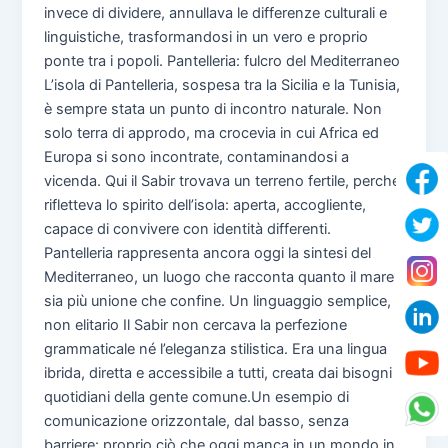
invece di dividere, annullava le differenze culturali e
linguistiche, trasformandosi in un vero e proprio
ponte tra i popoli. Pantelleria: fulcro del Mediterraneo
L’isola di Pantelleria, sospesa tra la Sicilia e la Tunisia,
è sempre stata un punto di incontro naturale. Non
solo terra di approdo, ma crocevia in cui Africa ed
Europa si sono incontrate, contaminandosi a
vicenda. Qui il Sabir trovava un terreno fertile, perché
rifletteva lo spirito dell’isola: aperta, accogliente,
capace di convivere con identità differenti.
Pantelleria rappresenta ancora oggi la sintesi del
Mediterraneo, un luogo che racconta quanto il mare
sia più unione che confine. Un linguaggio semplice,
non elitario Il Sabir non cercava la perfezione
grammaticale né l’eleganza stilistica. Era una lingua
ibrida, diretta e accessibile a tutti, creata dai bisogni
quotidiani della gente comune.Un esempio di
comunicazione orizzontale, dal basso, senza
barriere: proprio ciò che oggi manca in un mondo in