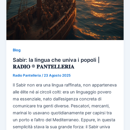
Blog
Sabir: la lingua che univa i popoli |
𝐑𝐀𝐃𝐈𝐎 ® 𝐏𝐀𝐍𝐓𝐄𝐋𝐋𝐄𝐑𝐈𝐀
Radio Pantelleria
/
23 Agosto 2025
Il Sabir non era una lingua raffinata, non apparteneva
alle élite né ai circoli colti: era un linguaggio povero
ma essenziale, nato dall’esigenza concreta di
comunicare tra genti diverse. Pescatori, mercanti,
marinai lo usavano quotidianamente per capirsi tra
un porto e l’altro del Mediterraneo. Eppure, in questa
semplicità stava la sua grande forza: il Sabir univa