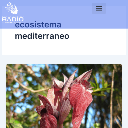
Vai
al
contenuto
ecosistema
mediterraneo