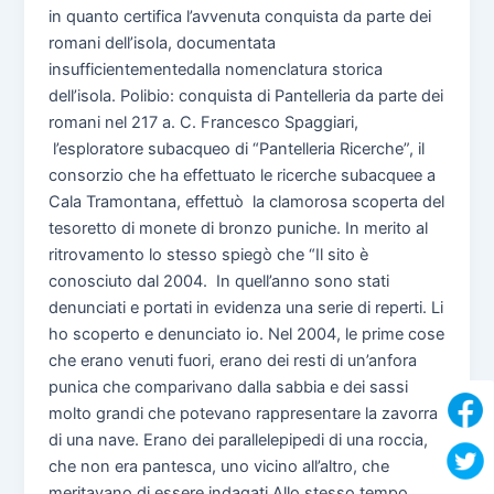
in quanto certifica l’avvenuta conquista da parte dei
romani dell’isola, documentata
insufficientementedalla nomenclatura storica
dell’isola. Polibio: conquista di Pantelleria da parte dei
romani nel 217 a. C. Francesco Spaggiari,
l’esploratore subacqueo di “Pantelleria Ricerche”, il
consorzio che ha effettuato le ricerche subacquee a
Cala Tramontana, effettuò la clamorosa scoperta del
tesoretto di monete di bronzo puniche. In merito al
ritrovamento lo stesso spiegò che “Il sito è
conosciuto dal 2004. In quell’anno sono stati
denunciati e portati in evidenza una serie di reperti. Li
ho scoperto e denunciato io. Nel 2004, le prime cose
che erano venuti fuori, erano dei resti di un’anfora
punica che comparivano dalla sabbia e dei sassi
molto grandi che potevano rappresentare la zavorra
di una nave. Erano dei parallelepipedi di una roccia,
che non era pantesca, uno vicino all’altro, che
meritavano di essere indagati Allo stesso tempo,