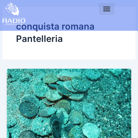
Vai
al
contenuto
conquista romana
Pantelleria