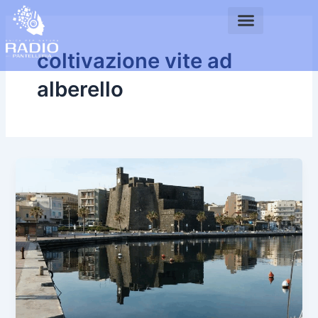
Vai
al
contenuto
coltivazione vite ad
alberello