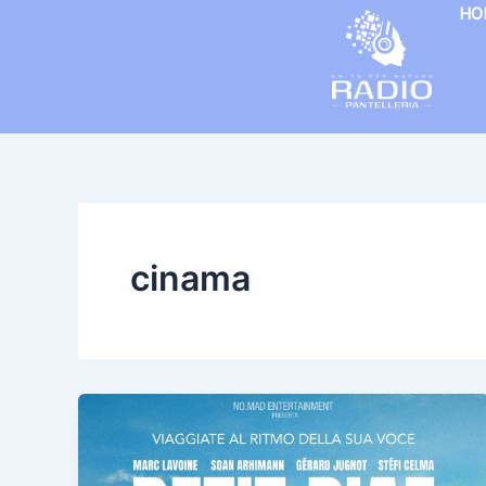
Vai
HO
al
contenuto
cinama