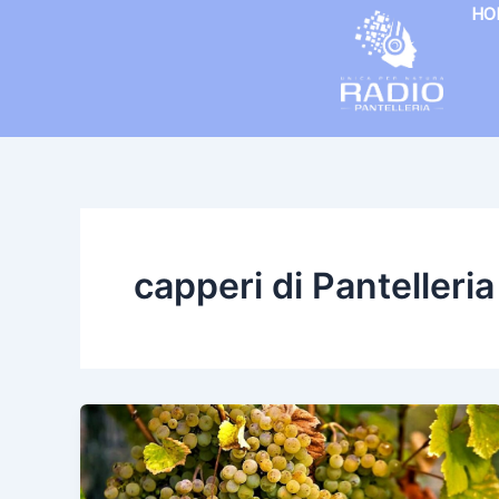
Vai
HO
al
contenuto
capperi di Pantelleria