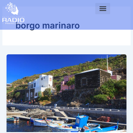
Vai
al
contenuto
borgo marinaro