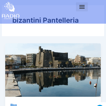
Vai
al
contenuto
bizantini Pantelleria
Blog