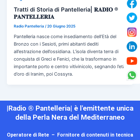
Tratti di Storia di Pantelleria| 𝐑𝐀𝐃𝐈𝐎 ®
𝐏𝐀𝐍𝐓𝐄𝐋𝐋𝐄𝐑𝐈𝐀
Radio Pantelleria
/
20 Giugno 2025
Pantelleria nasce come insediamento dell’Età del
Bronzo con i Sesioti, primi abitanti dediti
all’estrazione dell’ossidiana. L’isola diventa terra di
conquista di Greci e Fenici, che la trasformano in
importante porto e centro vitivinicolo, segnando l’età
d’oro di Iranim, poi Cossyra.
|Radio ® Pantelleria| è l'emittente unica
della Perla Nera del Mediterraneo
Operatore di Rete – Fornitore di contenuti in tecnica